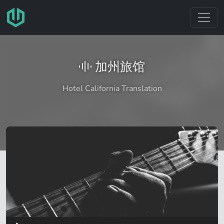
跳转至主要内容
加州旅馆
Hotel California Translation
音
频
播
放
器