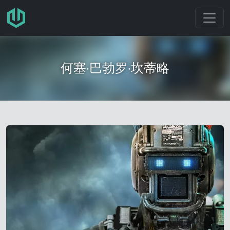
跳转至主要内容
何塞·巴勃罗·坎蒂略