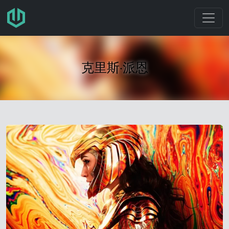
跳转至主要内容
克里斯·派恩