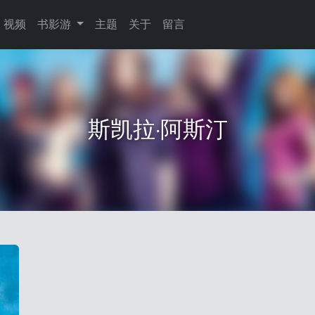
视频
书影游
主题
关于
留言
斯凯拉·阿斯汀