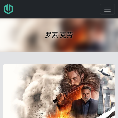
跳转至主要内容
罗素·克劳