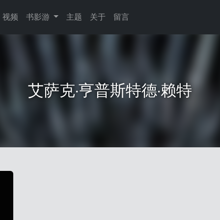
视频
书影游
主题
关于
留言
艾萨克·亨普斯特德·赖特