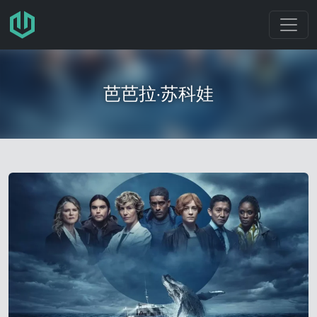
跳转至主要内容
芭芭拉·苏科娃