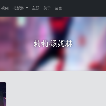
视频
书影游
主题
关于
留言
莉莉·汤姆林