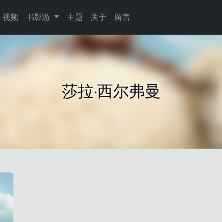
视频
书影游
主题
关于
留言
莎拉·西尔弗曼