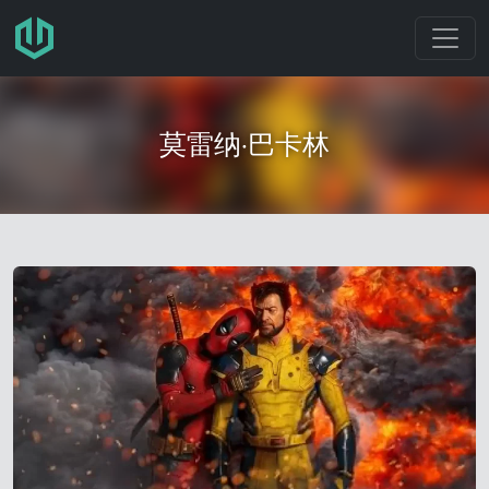
跳转至主要内容
莫雷纳·巴卡林