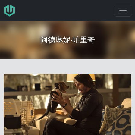
跳转至主要内容
阿德琳妮·帕里奇