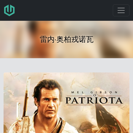
跳转至主要内容
雷内·奥柏戎诺瓦