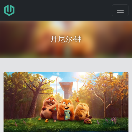
跳转至主要内容
丹尼尔·钟