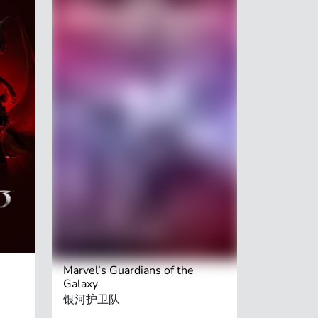
Marvel’s Guardians of the
Galaxy
银河护卫队