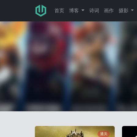
跳转至主要内容
首页
博客
诗词
画作
摄影
通关