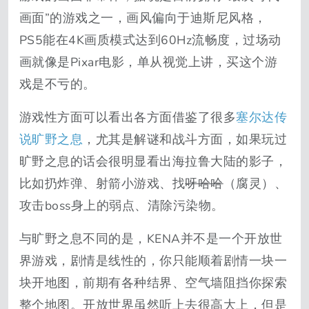
画面”的游戏之一，画风偏向于迪斯尼风格，
PS5能在4K画质模式达到60Hz流畅度，过场动
画就像是Pixar电影，单从视觉上讲，买这个游
戏是不亏的。
游戏性方面可以看出各方面借鉴了很多
塞尔达传
说旷野之息
，尤其是解谜和战斗方面，如果玩过
旷野之息的话会很明显看出海拉鲁大陆的影子，
比如扔炸弹、射箭小游戏、找
呀哈哈
（腐灵）、
攻击boss身上的弱点、清除污染物。
与旷野之息不同的是，KENA并不是一个开放世
界游戏，剧情是线性的，你只能顺着剧情一块一
块开地图，前期有各种结界、空气墙阻挡你探索
整个地图。开放世界虽然听上去很高大上，但是