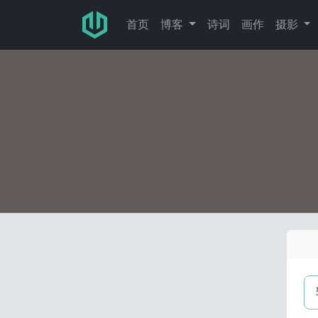
跳转至主要内容
首页
博客
诗词
画作
摄影