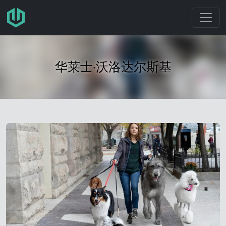
跳转至主要内容
华莱士·沃洛达尔斯基