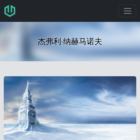
跳转至主要内容
杰弗利·纳赫马诺夫