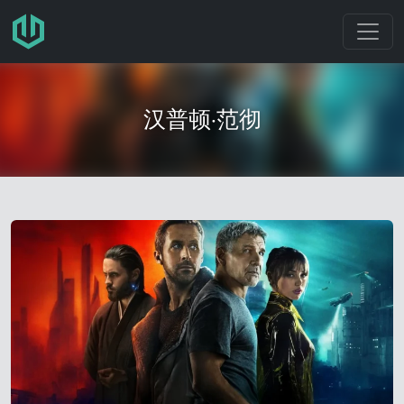
跳转至主要内容
汉普顿·范彻