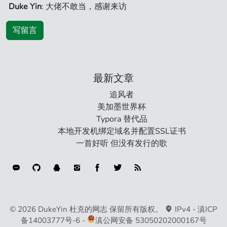
Duke Yin
: 大佬不敢当，感谢来访
写留言
最新文章
追风者
美加墨世界杯
Typora 替代品
本地开发机绑定域名并配置SSL证书
一首好听 但没有发行的歌
连接类型
© 2026 DukeYin 杜克的网志 保留所有版权。
IPv4 -
滇ICP
备14003777号-6
-
滇公网安备 53050202000167号