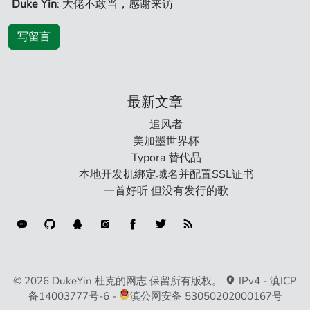
Duke Yin
: 大佬不敢当，感谢来访
写留言
最新文章
追风者
美加墨世界杯
Typora 替代品
本地开发机绑定域名并配置SSL证书
一首好听 但没有发行的歌
连接类型
© 2026 DukeYin 杜克的网志 保留所有版权。
IPv4 -
滇ICP
备14003777号-6
-
滇公网安备 53050202000167号