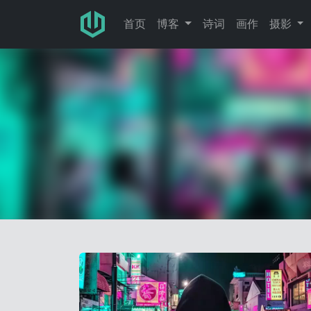
跳转至主要内容
首页
博客
诗词
画作
摄影
科