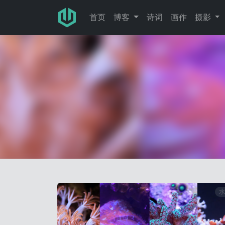
跳转至主要内容
首页
博客
诗词
画作
摄影
水