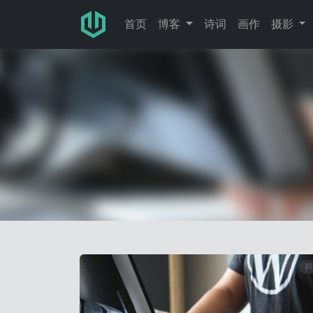
跳转至主要内容
首页
博客
诗词
画作
摄影
科