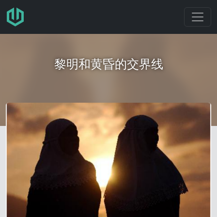
跳转至主要内容
黎明和黄昏的交界线