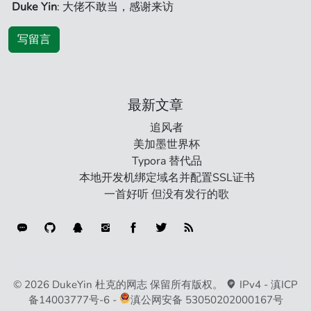
Duke Yin
: 大佬不敢当，感谢来访
写留言
最新文章
追风者
美加墨世界杯
Typora 替代品
本地开发机绑定域名并配置SSL证书
一首好听 但没有发行的歌
连接类型
© 2026 DukeYin 杜克的网志 保留所有版权。
IPv4 -
滇ICP
备14003777号-6
-
滇公网安备 53050202000167号