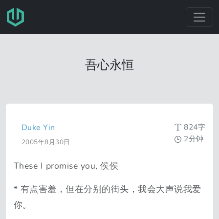
跳转至主要内容
吾心永恒
824字
Duke Yin
2分钟
2005年8月30日
These I promise you, 侯侯
* 有点害羞，但在分别的街头，我会大声说我爱
你。