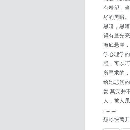
有希望，
尽的黑暗
黑暗，黑
得有些光
海底悬崖，
学心理学的
感，可以呵
所寻求的
给她悲伤的
爱’其实并
人，被人甩
…………
想尽快离