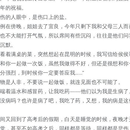
新年的祝福。
悲伤的人眼中，是伤口上的盐。
照例在傍晚，姐姐去了宜良，今年只剩下我和父母三人而
母也不大能打开气氛，所以席间有些沉闷，往往是他们问
后沉默。
看着满桌的菜，突然想起在昆明的时候，我写信给侯侯
想和你一起做一次饭，虽然我做得不好，但还是很想和你
分强烈，到时候你一定要答应我……”
今物是人非，不要说一起做饭，就连见面也不可能了。
上端着温水和感冒药，让我吃药——他们以为我是生病了
？没病吗？也许是病了吧，我吃了药，又想，我的病是这
？
时间又回到了高考后的假期，白天是睡觉的时候，夜晚才
感觉，甚至不如高考之后，同样都是等待，同样都是悲伤