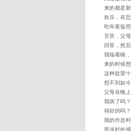
来的都是
欢乐，在
吃年夜饭
言笑，父
回答，然
我端着碗，
来的时候
这种欲望十
想不到如
父母在晚
我病了吗
得好的吗
我的作息
而这时的