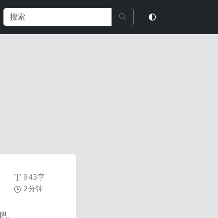
943字
2分钟
吧。