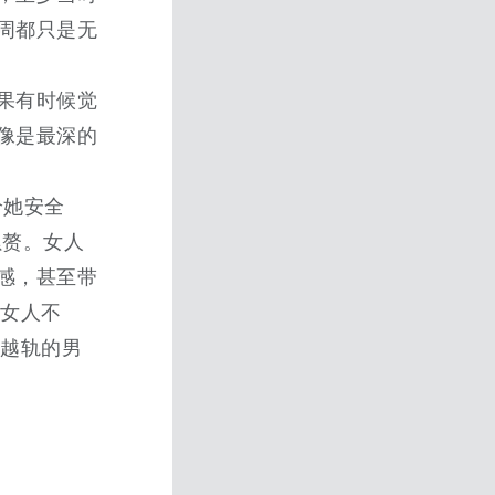
周都只是无
果有时候觉
像是最深的
给她安全
累赘。女人
感，甚至带
坏女人不
毫越轨的男