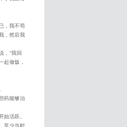
已，我不苟
我，然后我
说，“我回
一起做饭，
。
些药能够治
开始活跃。
，至少当时