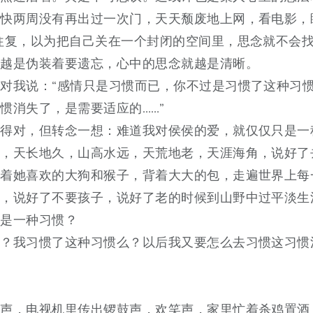
了快两周没有再出过一次门，天天颓废地上网，看电影，
往复，以为把自己关在一个封闭的空间里，思念就不会
，越是伪装着要遗忘，心中的思念就越是清晰。
对我说：“感情只是习惯而已，你不过是习惯了这种习
惯消失了，是需要适应的……”
说得对，但转念一想：难道我对侯侯的爱，就仅仅只是一
烂，天长地久，山高水远，天荒地老，天涯海角，说好了
带着她喜欢的大狗和猴子，背着大大的包，走遍世界上每
婚，说好了不要孩子，说好了老的时候到山野中过平淡生
只是一种习惯？
么？我习惯了这种习惯么？以后我又要怎么去习惯这习惯
炮声，电视机里传出锣鼓声，欢笑声，家里忙着杀鸡置酒