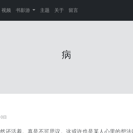
视频
书影游
主题
关于
留言
病
30日
居然还活着。真是不可思议。这或许也是某人心里的想法