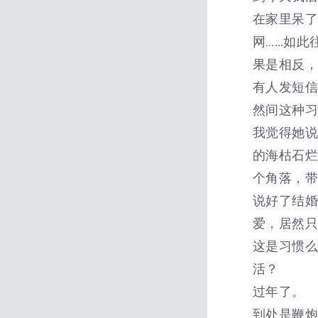
在家里呆
网……如此
果是相反
有人发短信
然间这种习
我觉得她
的海枯石
个角落，
说好了结
爱，居然
这是习惯
活？
过年了。
到处是鞭