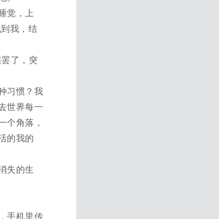
睡觉，上
找到我，结
惯罢了，突
种习惯？我
去世界每一
一个角落，
活的我的
消失的生
，手机里传