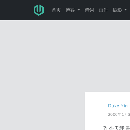
跳转至主要内容
首页
博客
诗词
画作
摄影
Duke Yin
2006年1月
到今天我