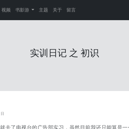
视频
书影游
主题
关于
留言
实训日记 之 初识
7日
，就去了电视台的广告部实习，虽然目前我还只能算是一