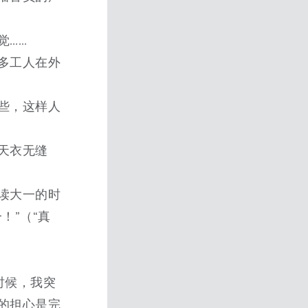
觉……
多工人在外
些，这样人
天衣无缝
读大一的时
！”（“真
）
时候，我突
的担心是完