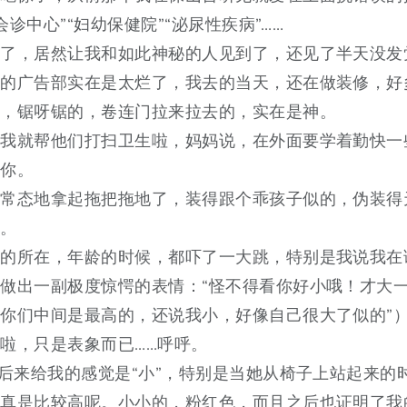
×会诊中心”“妇幼保健院”“泌尿性疾病”……
了，居然让我和如此神秘的人见到了，还见了半天没发
太的广告部实在是太烂了，我去的当天，还在做装修，好
的，锯呀锯的，卷连门拉来拉去的，实在是神。
，我就帮他们打扫卫生啦，妈妈说，在外面要学着勤快一
起你。
反常态地拿起拖把拖地了，装得跟个乖孩子似的，伪装得
哈。
我的所在，年龄的时候，都吓了一大跳，特别是我说我在
做出一副极度惊愕的表情：“怪不得看你好小哦！才大一
你们中间是最高的，还说我小，好像自己很大了似的”
啦，只是表象而已……呼呼。
”后来给我的感觉是“小”，特别是当她从椅子上站起来的
己真是比较高呢。小小的，粉红色，而且之后也证明了我