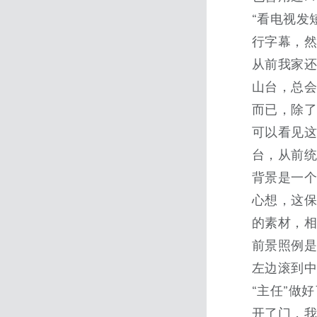
“看电视发
行字幕，然
从前我家
山台，总会
而已，除
可以看见
台，从前
背景是一个
心想，这
的素材，
前景照例
左边滚到
“主任”做
开了门，