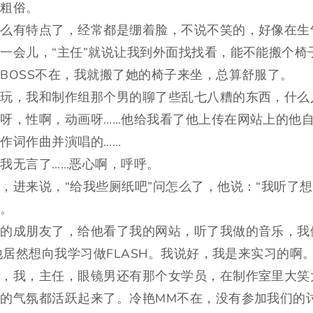
些粗俗。
怎么有特点了，经常都是绷着脸，不说不笑的，好像在生
一会儿，“主任”就说让我到外面找找看，能不能搬个椅
BOSS不在，我就搬了她的椅子来坐，总算舒服了。
好玩，我和制作组那个男的聊了些乱七八糟的东西，什么
呀，性啊，动画呀……他给我看了他上传在网站上的他
作词作曲并演唱的……
我无言了……恶心啊，呼呼。
，进来说，“给我些厕纸吧”问怎么了，他说：“我听了想
的。
男的成朋友了，给他看了我的网站，听了我做的音乐，我
，他居然想向我学习做FLASH。我说好，我是来实习的啊
了，我，主任，眼镜男还有那个女学员，在制作室里大笑
的气氛都活跃起来了。冷艳MM不在，没有参加我们的