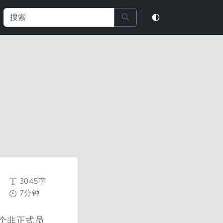
3045字
7分钟
个非正式员