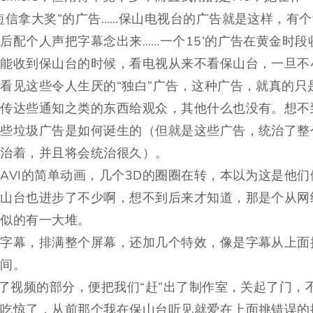
短信拿大奖”的广告……保山电视台的广告就是这样，有
后配个人声把字幕念出来……一个15’的广告在黄金时段收
还能收到保山台的时候，看电视从来不看保山台，一旦不
看见这些令人生厌的“独白”广告，这种广告，就真的只
了传达些通知之类的东西给观众，其他什么也没有。想不
这些垃圾广告是如何诞生的（但就是这些广告，统治了整
统治着，并且将会统治很久）。
AVI的简单动画，几个3D的圈圈在转，本以为这是他
保山台也进步了不少啊，想不到后来才知道，那是个从网
相似的有一大堆。
是字幕，排满整个屏幕，还加几个特效，像是字幕从上面
中间。
好了视频的部分，便把我们“赶”出了制作室，关起了门，
我吃惊了，从前那个我在保山台听见就爱在上面挑错误的