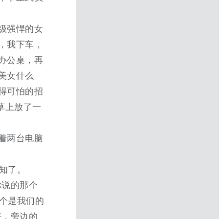
级强悍的女
，我下车，
办公桌，再
美女什么
得可怕的招
草上放了一
着两台电脑
不知了。
你说的那个
这个是我们的
好，旁边的