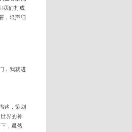
和我们打成
着，轻声细
门，我就进
描述，策划
这世界的神
一下，虽然