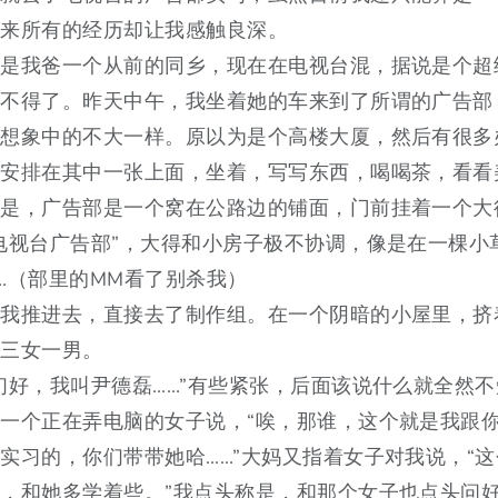
天来所有的经历却让我感触良深。
人是我爸一个从前的同乡，现在在电视台混，据说是个超
得不得了。昨天中午，我坐着她的车来到了所谓的广告部
己想象中的不大一样。原以为是个高楼大厦，然后有很多
被安排在其中一张上面，坐着，写写东西，喝喝茶，看看
实是，广告部是一个窝在公路边的铺面，门前挂着一个大
电视台广告部”，大得和小房子极不协调，像是在一棵小
…（部里的MM看了别杀我）
把我推进去，直接去了制作组。在一个阴暗的小屋里，挤
，三女一男。
们好，我叫尹德磊……”有些紧张，后面该说什么就全然
一个正在弄电脑的女子说，“唉，那谁，这个就是我跟
实习的，你们带带她哈……”大妈又指着女子对我说，“
，和她多学着些。”我点头称是，和那个女子也点头问