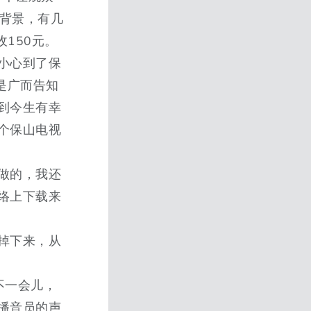
个背景，有几
150元。
小心到了保
是广而告知
到今生有幸
个保山电视
们做的，我还
络上下载来
掉下来，从
不一会儿，
播音员的声