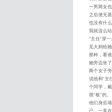
一男两女
之后便无
也没有什
我就这么
“主任”穿
见大妈给她
那种，看谁不顺
她旁边坐了
两个女子
说他和“主
个同学，
很“板”的。
他们身后
已，一直