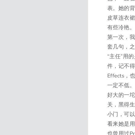
表。她的
皮草连衣
有些冷艳
第一次，
套几句，
“主任”用的
件，记不得
Effect
一定不低
好大的一
关，黑得生
小门，可
看来她是用
也曾用过P