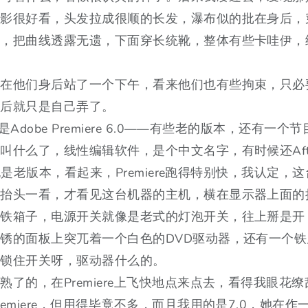
背影很好看，头发拉成很顺的长发，瀑布似的批在身后，
裙，把曲线透露无遗，下面穿长统靴，整体有些卡哇伊，
。
我在他们身后站了一个下午，看来他们也有些拘束，只必
之后就只是自己弄了。
是Adobe Premiere 6.0——有些老的版本，还有一个
叫什么了，线性编辑软件，是个中文名字，有时候还Aft
s，也是老版本，看起来，Premiere跑得特别快，我认定，
。抬头一看，才看见这台机器的主机，横在显示器上面的
坨铁箱子，电源开关就像是老式的灯泡开关，往上掰是开
锈的面板上突兀着一个白色的DVD驱动器，还有一个
以锁住开关呀，驱动器什么的。
熟了的，在Premiere上飞快地点来点去，看得我眼花
remiere，但用得毕竟不多，而且我用的是7.0，她在作