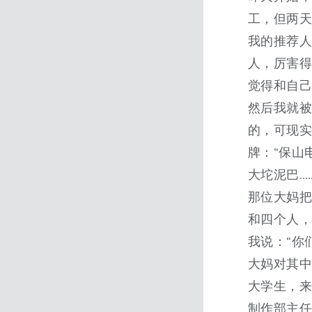
工，但两
我的推荐
人，厉害
觉得和自
然后我就
的，可现
牌：“保山
大坨泥巴…
那位大妈
和四个人
我说：“你
大妈对其中
大学生，来
制作部主任