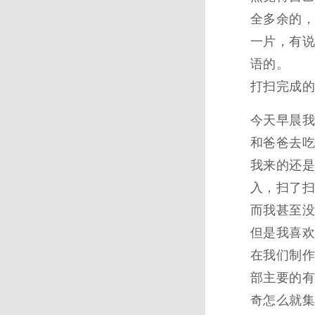
全多余的，
一片，有
语的。
打扫完成
今天早晨
和爸爸去
我来的还
入，扫了
而我甚至
但是我喜
在我们制
部主要的有
奇怎么就集