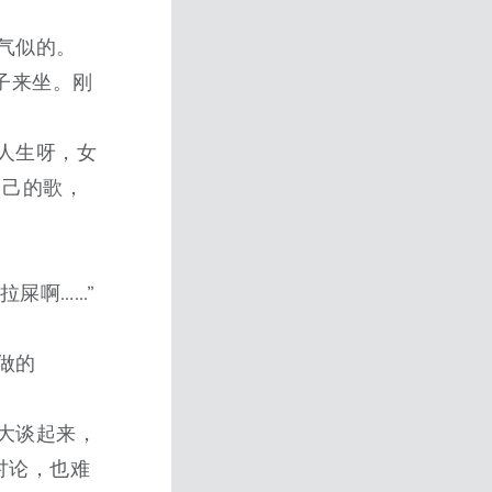
气似的。
子来坐。刚
人生呀，女
自己的歌，
拉屎啊……”
做的
。
大谈起来，
讨论，也难