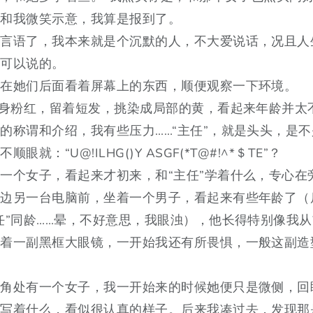
也和我微笑示意，我算是报到了。
甚言语了，我本来就是个沉默的人，不大爱说话，况且人
么可以说的。
站在她们后面看着屏幕上的东西，顺便观察一下环境。
一身粉红，留着短发，挑染成局部的黄，看起来年龄并太
的称谓和介绍，我有些压力……“主任”，就是头头，是
眼就：“U@!ILHG()Y ASGF(*T@#!^*＄TE”？
一个女子，看起来才初来，和“主任”学着什么，专心在
旁边另一台电脑前，坐着一个男子，看起来有些年龄了（
任”同龄……晕，不好意思，我眼浊），他长得特别像我
戴着一副黑框大眼镜，一开始我还有所畏惧，一般这副造
墙角处有一个女子，我一开始来的时候她便只是微侧，回
在写着什么，看似很认真的样子。后来我凑过去，发现那