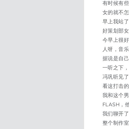
有时候有
女的就不
早上我站了
好策划部女
今早上很
人呀，音乐
据说是自己
一听之下，
冯巩听见了
看这打击
我和这个
FLASH
我们聊开
整个制作室