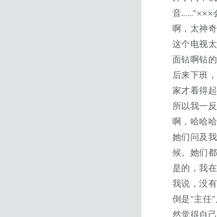
音……“××
啊，太神奇
这个电视
面钻啊钻
后来下班
家才看得
所以我一
啊，哈哈
她们问及
候。她们都
是的，我在
我说，没有
倒是“主任
然觉得自