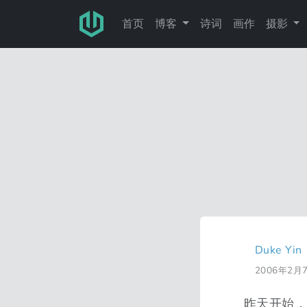
跳转至主要内容
首页
博客
诗词
画作
摄影
Duke Yin
2006年2月
昨天开始