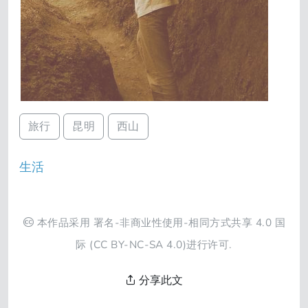
旅行
昆明
西山
生活
本作品采用
署名-非商业性使用-相同方式共享 4.0 国
际
(CC BY-NC-SA 4.0)进行许可.
分享此文