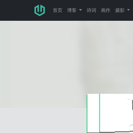
跳转至主要内容
首页
博客
诗词
画作
摄影