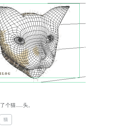
了个猫……头。
猫