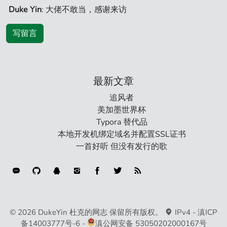
Duke Yin
: 大佬不敢当，感谢来访
写留言
最新文章
追风者
美加墨世界杯
Typora 替代品
本地开发机绑定域名并配置SSL证书
一首好听 但没有发行的歌
连接类型
© 2026 DukeYin 杜克的网志 保留所有版权。
IPv4 -
滇ICP
备14003777号-6
-
滇公网安备 53050202000167号