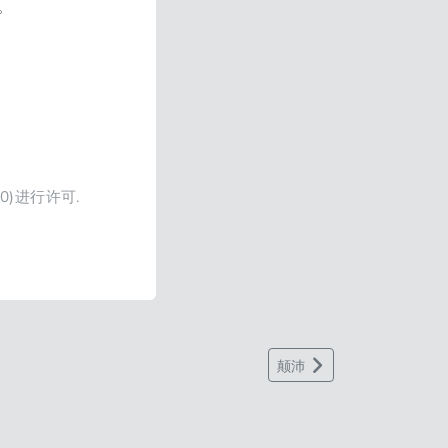
。
4.0)进行许可.
颠沛