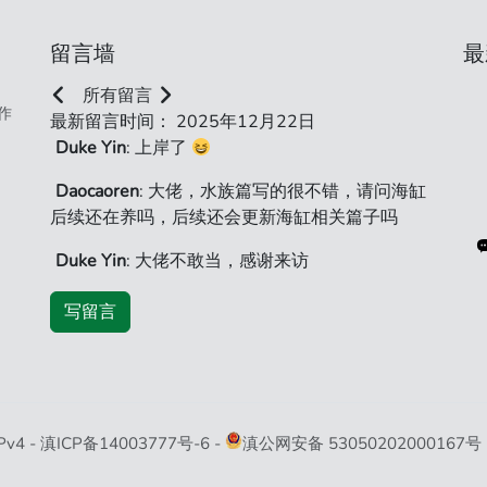
留言墙
最
所有留言
作
最新留言时间： 2025年12月22日
Duke Yin
: 上岸了
Daocaoren
: 大佬，水族篇写的很不错，请问海缸
后续还在养吗，后续还会更新海缸相关篇子吗
Duke Yin
: 大佬不敢当，感谢来访
写留言
连接类型
Pv4 -
滇ICP备14003777号-6
-
滇公网安备 53050202000167号