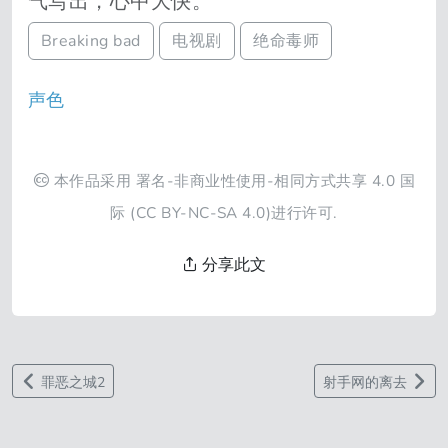
气写出，心中大快。
Breaking bad
电视剧
绝命毒师
声色
本作品采用
署名-非商业性使用-相同方式共享 4.0 国
际
(CC BY-NC-SA 4.0)进行许可.
分享此文
罪恶之城2
射手网的离去