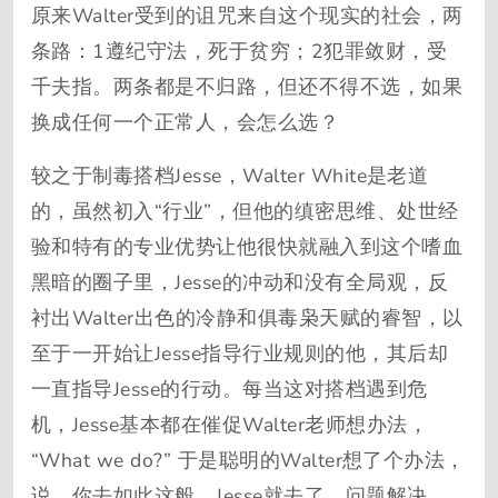
原来Walter受到的诅咒来自这个现实的社会，两
条路：1遵纪守法，死于贫穷；2犯罪敛财，受
千夫指。两条都是不归路，但还不得不选，如果
换成任何一个正常人，会怎么选？
较之于制毒搭档Jesse，Walter White是老道
的，虽然初入“行业”，但他的缜密思维、处世经
验和特有的专业优势让他很快就融入到这个嗜血
黑暗的圈子里，Jesse的冲动和没有全局观，反
衬出Walter出色的冷静和俱毒枭天赋的睿智，以
至于一开始让Jesse指导行业规则的他，其后却
一直指导Jesse的行动。每当这对搭档遇到危
机，Jesse基本都在催促Walter老师想办法，
“What we do?” 于是聪明的Walter想了个办法，
说，你去如此这般，Jesse就去了，问题解决。