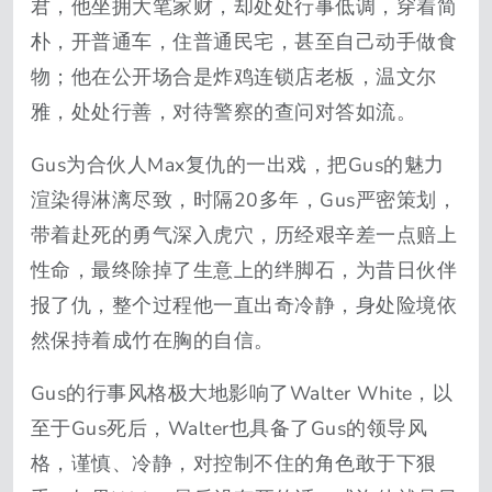
君，他坐拥大笔家财，却处处行事低调，穿着简
朴，开普通车，住普通民宅，甚至自己动手做食
物；他在公开场合是炸鸡连锁店老板，温文尔
雅，处处行善，对待警察的查问对答如流。
Gus为合伙人Max复仇的一出戏，把Gus的魅力
渲染得淋漓尽致，时隔20多年，Gus严密策划，
带着赴死的勇气深入虎穴，历经艰辛差一点赔上
性命，最终除掉了生意上的绊脚石，为昔日伙伴
报了仇，整个过程他一直出奇冷静，身处险境依
然保持着成竹在胸的自信。
Gus的行事风格极大地影响了Walter White，以
至于Gus死后，Walter也具备了Gus的领导风
格，谨慎、冷静，对控制不住的角色敢于下狠