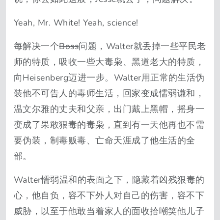
Yeah, Mr. White! Yeah, science!
每解决一个
Boss
问题，Walter就丢掉一些平民老
师的特质，吸收一些大毒枭、黑道老大的特质，
向Heisenberg迈进一步。Walter用正常的生活伪
装他不可告人的毒师生活，回家变成懦弱谦和，
温文尔雅的丈夫和父亲，出门戴上黑帽，摇身一
变成了果敢狠毒的毒枭，直到有一天他再也不需
要伪装，制毒贩毒、亡命天涯成了他生活的全
部。
Walter懦弱温和的表面之下，隐藏着凶残狠毒的
心，他自负，容不下外人对自己的伤害，容不下
威胁，以至于他敢当着家人的面收拾嘲笑他儿子