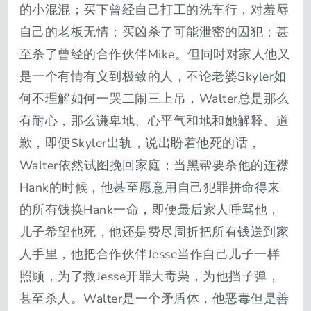
的小混混；买下曾经自己打工的洗车行，对羞辱
自己的老板无情；买凶杀了可能泄密的囚犯；甚
至杀了曾经的合作伙伴Mike。但同时对家人他又
是一个有情有义到极致的人，不论老婆Skyler如
何不理解如何一哭二闹三上吊，Walter总是那么
有耐心，那么谦卑地、心平气和地和她解释、道
歉，即便Skyler出轨，说出盼着他死的话，
Walter依然试图挽回家庭；当黑帮要杀他的连襟
Hank的时候，他甚至愿意用自己犯罪拼命得来
的所有钱换Hank一命，即便最后家人唾骂他，
儿子希望他死，他还是费尽周折把所有钱送到家
人手里，他把合作伙伴Jesse当作自己儿子一样
照顾，为了救Jesse开罪大毒枭，为他挡子弹，
甚至杀人。Walter是一个矛盾体，他恶毒但是善