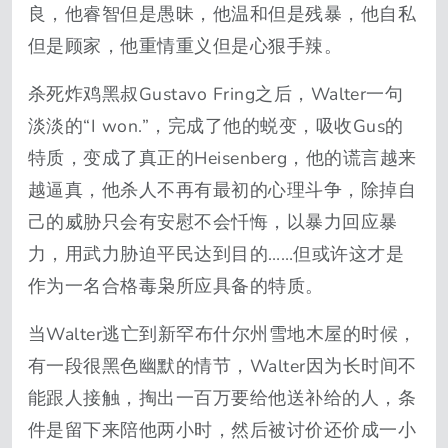
良，他睿智但是愚昧，他温和但是残暴，他自私
但是顾家，他重情重义但是心狠手辣。
杀死炸鸡黑叔Gustavo Fring之后，Walter一句
淡淡的“I won.”，完成了他的蜕变，吸收Gus的
特质，变成了真正的Heisenberg，他的谎言越来
越逼真，他杀人不再有最初的心理斗争，除掉自
己的威胁只会有安慰不会忏悔，以暴力回应暴
力，用武力胁迫平民达到目的……但或许这才是
作为一名合格毒枭所应具备的特质。
当Walter逃亡到新罕布什尔州雪地木屋的时候，
有一段很黑色幽默的情节，Walter因为长时间不
能跟人接触，掏出一百万要给他送补给的人，条
件是留下来陪他两小时，然后被讨价还价成一小