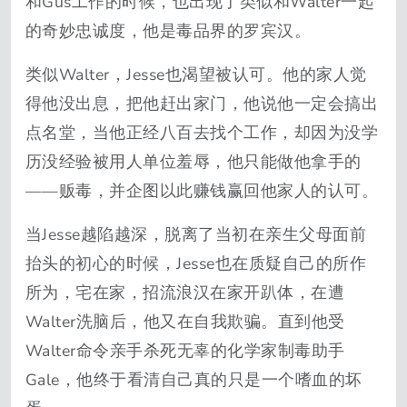
和Gus工作的时候，也出现了类似和Walter一起
的奇妙忠诚度，他是毒品界的罗宾汉。
类似Walter，Jesse也渴望被认可。他的家人觉
得他没出息，把他赶出家门，他说他一定会搞出
点名堂，当他正经八百去找个工作，却因为没学
历没经验被用人单位羞辱，他只能做他拿手的
——贩毒，并企图以此赚钱赢回他家人的认可。
当Jesse越陷越深，脱离了当初在亲生父母面前
抬头的初心的时候，Jesse也在质疑自己的所作
所为，宅在家，招流浪汉在家开趴体，在遭
Walter洗脑后，他又在自我欺骗。直到他受
Walter命令亲手杀死无辜的化学家制毒助手
Gale，他终于看清自己真的只是一个嗜血的坏