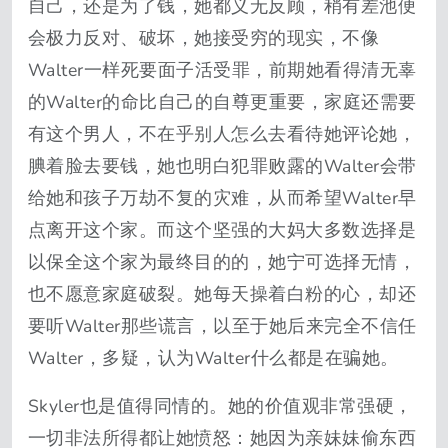
自己，还是为了钱，她都义无反顾，稍有差池便
会极力反对、破坏，她接受穷的现实，不像
Walter一样死要面子活受罪，前期她看得清无辜
的Walter的命比自己的自尊更重要，家庭还需要
有这个男人，不在乎别人怎么去看待她评论她，
腆着脸去要钱，她也明白犯罪败露的Walter会带
给她和孩子万劫不复的灾难，从而希望Walter早
点离开这个家。而这个坚强的大妈大多数选择是
以保全这个家为最终目的的，她宁可选择无情，
也不愿意家庭破裂。她每天操着白粉的心，却还
要听Walter那些谎言，以至于她后来完全不信任
Walter，多疑，认为Walter什么都是在骗她。
Skyler也是值得同情的。她的价值观非常强硬，
一切非法所得都让她愤怒：她因为亲妹妹偷东西