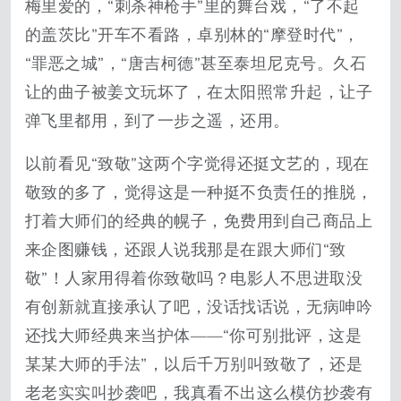
梅里爱的，“刺杀神枪手”里的舞台戏，“了不起
的盖茨比”开车不看路，卓别林的“摩登时代”，
“罪恶之城”，“唐吉柯德”甚至泰坦尼克号。久石
让的曲子被姜文玩坏了，在太阳照常升起，让子
弹飞里都用，到了一步之遥，还用。
以前看见“致敬”这两个字觉得还挺文艺的，现在
敬致的多了，觉得这是一种挺不负责任的推脱，
打着大师们的经典的幌子，免费用到自己商品上
来企图赚钱，还跟人说我那是在跟大师们“致
敬”！人家用得着你致敬吗？电影人不思进取没
有创新就直接承认了吧，没话找话说，无病呻吟
还找大师经典来当护体——“你可别批评，这是
某某大师的手法”，以后千万别叫致敬了，还是
老老实实叫抄袭吧，我真看不出这么模仿抄袭有