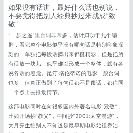
如果没有话讲，最好什么话也别说，
不要觉得把别人经典抄过来就成“致
敬”
“一步之遥”里台词非常多，估计归功于九个编
剧，看完整个电影似乎没有哪句话是特别印象深
刻的，单独把每段话摘出来都挺精彩，但是把所
有话放一块儿，似乎难以形成一个整体，颇有各
说各话的感觉。昆汀·塔伦蒂诺的电影一般台词
也多，但真正做到了每句话都不是废话，都往同
一个点上去推动情节。
这部电影同时在向很多国内外著名电影“致敬”，
比如开场抄“教父”，中间抄“2001:太空漫游”，
大月亮生怕别人不知道是最早期电影始祖乔治·