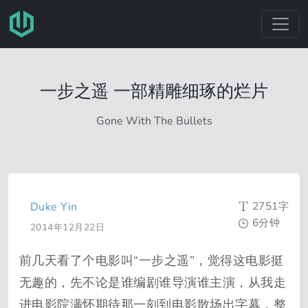
跳转至主要内容
一步之遥 一部精雕细琢的烂片
Gone With The Bullets
2751字
Duke Yin
6分钟
2014年12月22日
前几天看了个电影叫“一步之遥”，觉得这电影挺
无趣的，先不论是谁编剧谁导演谁主演，从我走
进电影院满怀期待那一刻到电影散场出字幕，整