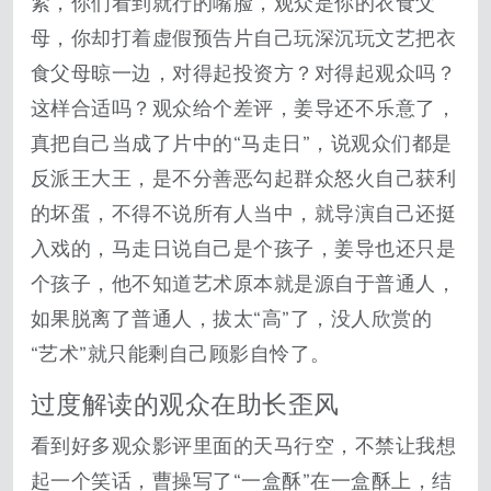
紧，你们看到就行的嘴脸，观众是你的衣食父
母，你却打着虚假预告片自己玩深沉玩文艺把衣
食父母晾一边，对得起投资方？对得起观众吗？
这样合适吗？观众给个差评，姜导还不乐意了，
真把自己当成了片中的“马走日”，说观众们都是
反派王大王，是不分善恶勾起群众怒火自己获利
的坏蛋，不得不说所有人当中，就导演自己还挺
入戏的，马走日说自己是个孩子，姜导也还只是
个孩子，他不知道艺术原本就是源自于普通人，
如果脱离了普通人，拔太“高”了，没人欣赏的
“艺术”就只能剩自己顾影自怜了。
过度解读的观众在助长歪风
看到好多观众影评里面的天马行空，不禁让我想
起一个笑话，曹操写了“一盒酥”在一盒酥上，结