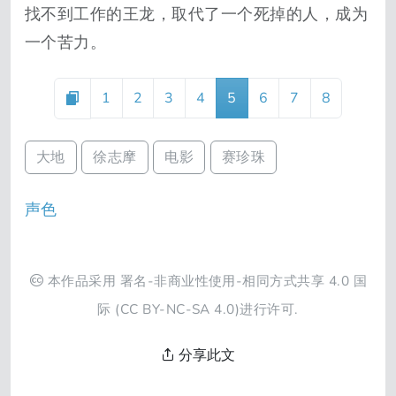
找不到工作的王龙，取代了一个死掉的人，成为
一个苦力。
1
2
3
4
5
6
7
8
大地
徐志摩
电影
赛珍珠
声色
本作品采用
署名-非商业性使用-相同方式共享 4.0 国
际
(CC BY-NC-SA 4.0)进行许可.
分享此文