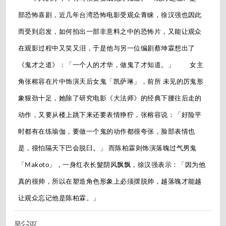
部恐怖喜剧，近几年台湾恐怖电影受观众青睐，徐汉强也因此
而受到启发，如何拍出一部非意料之中的恐怖片，又能让观众
在观影过程中又笑又泪，于是他与另一位编剧蔡坤霖想出了
《鬼才之道》：「一个人的才华，做鬼了才知道。」 女主
角张榕容在片中饰演天后女鬼「凯萨琳」，前所 未见的厉鬼形
象狠劲十足，她除了研究电影《大法师》的经典下腰往后走的
动作，又要从楼上跳下来还要表情狰狞，张榕容说：「好险平
时都有在练瑜伽，要做一个鬼的动作都很夸张，脸部表情也
是，很怕隔天下巴会脱臼。」 而陈柏霖则饰演落魄过气男鬼
「Makoto」，一身红衣长髮阴风飘飘，徐汉强表示：「因为他
真的很帅，所以在塑造角色形象上必须摆脱帅，越落魄才能越
让观众忘记他是陈柏霖。」
影评