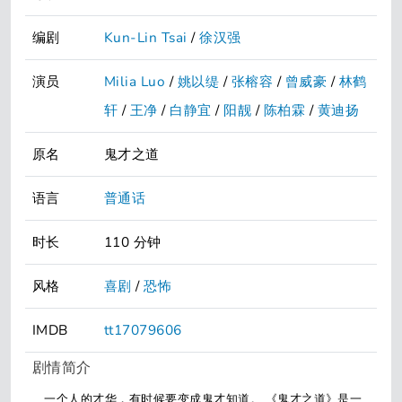
编剧
Kun-Lin Tsai
/
徐汉强
演员
Milia Luo
/
姚以缇
/
张榕容
/
曾威豪
/
林鹤
轩
/
王净
/
白静宜
/
阳靓
/
陈柏霖
/
黄迪扬
原名
鬼才之道
语言
普通话
时长
110 分钟
风格
喜剧
/
恐怖
IMDB
tt17079606
剧情简介
一个人的才华，有时候要变成鬼才知道。 《鬼才之道》是一