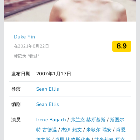
Duke Yin
8.9
在2021年8月22日
标记为 "看过"
发布日期
2007年1月17日
导演
Sean Ellis
编剧
Sean Ellis
演员
Irene Bagach
/
弗兰克·赫斯基斯
/
斯图尔
特·古德温
/
杰伊·鲍文
/
米歇尔·瑞安
/
肖恩·
埃文斯
/
肖恩·比格斯代夫
/
艾米莉娅·福克