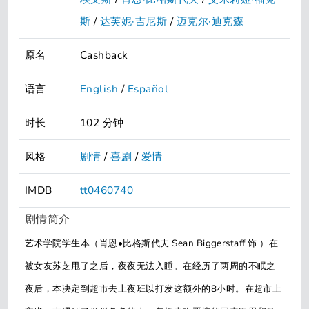
斯
/
达芙妮·吉尼斯
/
迈克尔·迪克森
原名
Cashback
语言
English
/
Español
时长
102 分钟
风格
剧情
/
喜剧
/
爱情
IMDB
tt0460740
剧情简介
艺术学院学生本（肖恩•比格斯代夫 Sean Biggerstaff 饰 ）在
被女友苏芝甩了之后，夜夜无法入睡。在经历了两周的不眠之
夜后，本决定到超市去上夜班以打发这额外的8小时。在超市上