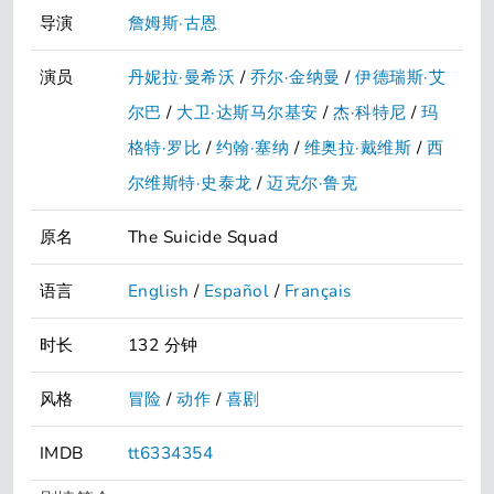
导演
詹姆斯·古恩
演员
丹妮拉·曼希沃
/
乔尔·金纳曼
/
伊德瑞斯·艾
尔巴
/
大卫·达斯马尔基安
/
杰·科特尼
/
玛
格特·罗比
/
约翰·塞纳
/
维奥拉·戴维斯
/
西
尔维斯特·史泰龙
/
迈克尔·鲁克
原名
The Suicide Squad
语言
English
/
Español
/
Français
时长
132 分钟
风格
冒险
/
动作
/
喜剧
IMDB
tt6334354