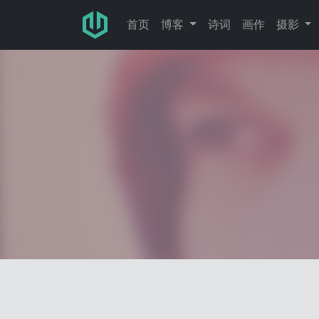
跳转至主要内容
首页
博客
诗词
画作
摄影