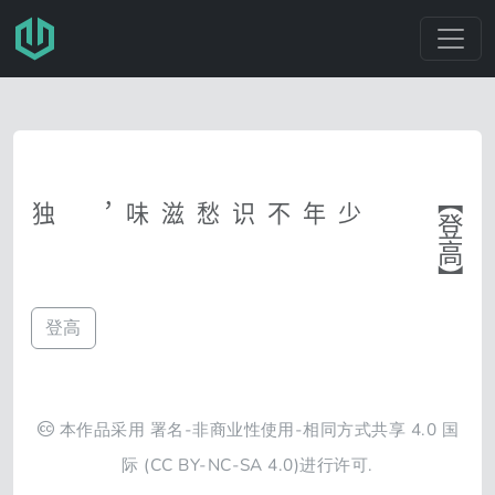
跳转至主要内容
少年不识愁滋味，
登高
登高
本作品采用
署名-非商业性使用-相同方式共享 4.0 国
际
(CC BY-NC-SA 4.0)进行许可.