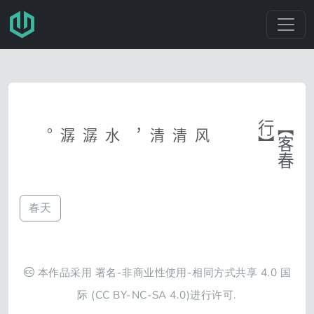
跳转至主要内容
行
风清清，水潺潺。
客
春
春天
本作品采用
署名-非商业性使用-相同方式共享 4.0 国
际
(CC BY-NC-SA 4.0)进行许可.