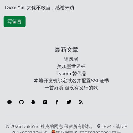
Duke Yin
: 大佬不敢当，感谢来访
写留言
最新文章
追风者
美加墨世界杯
Typora 替代品
本地开发机绑定域名并配置SSL证书
一首好听 但没有发行的歌
连接类型
© 2026 DukeYin 杜克的网志 保留所有版权。
IPv4 -
滇ICP
备14003777号-6
-
滇公网安备 53050202000167号