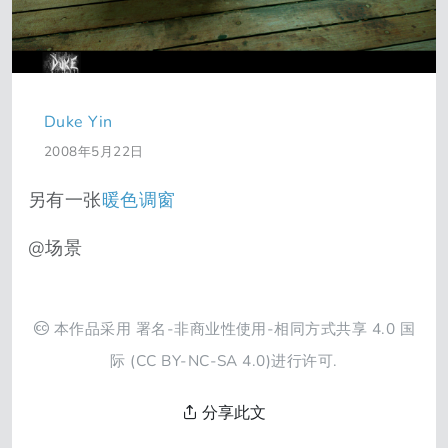
Duke Yin
2008年5月22日
另有一张
暖色调窗
@场景
本作品采用
署名-非商业性使用-相同方式共享 4.0 国
际
(CC BY-NC-SA 4.0)进行许可.
分享此文