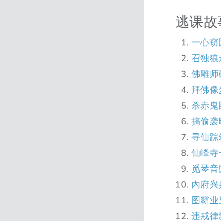
逃课故
一心窃
召独狼
佛雕师
拜佛像
杀赤鬼
搞偷袭
寻仙踪
仙峰寺
觅琴音
內府兴
图霸业
违戒律