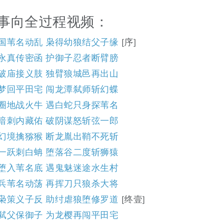
事向全过程视频：
国苇名动乱 枭得幼狼结父子缘
[序]
永真传密函 护御子忍者断臂膀
破庙接义肢 独臂狼城邑再出山
梦回平田宅 闯龙潭弑师斩幻蝶
圈地战火牛 遇白蛇只身探苇名
暗刺内藏佑 破阴谋怒斩弦一郎
幻境擒猕猴 断龙胤出鞘不死斩
一跃刺白蚺 堕落谷二度斩狮猿
堕入苇名底 遇鬼魅迷途水生村
兵苇名动荡 再挥刀只狼杀大将
枭策义子反 助纣虐狼堕修罗道
[终壹]
弑父保御子 为龙樱再闯平田宅