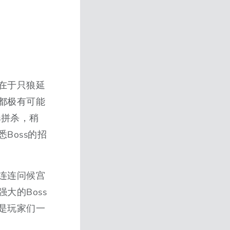
在于只狼延
都极有可能
s拼杀，稍
Boss的招
连连问候宫
大的Boss
是玩家们一