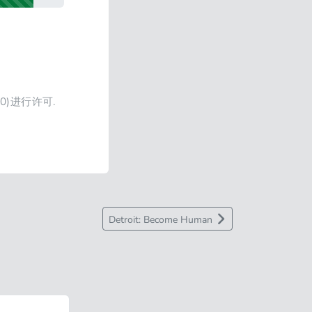
4.0)进行许可.
Detroit: Become Human