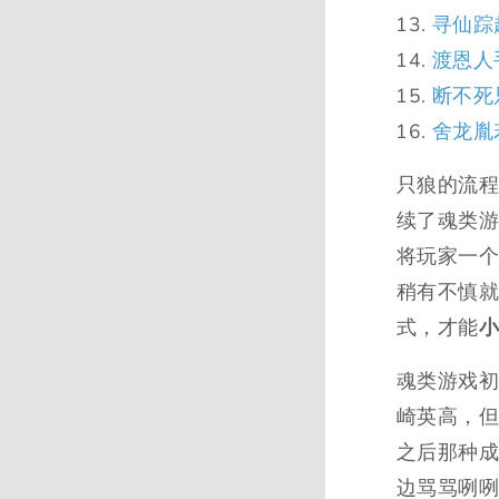
寻仙踪
渡恩人
断不死
舍龙胤
只狼的流
续了魂类
将玩家一个
稍有不慎就
式，才能
魂类游戏
崎英高，但
之后那种
边骂骂咧