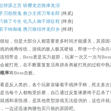
起轿源之宫 斩樱龙忠狼捧龙泪
手刃怨恨鬼 救少主挥刀苇名郎
[终贰]
只狼了今生 化凡人御子踏征程
[终叁]
若子纳御魂 携只狼结伴龙归乡
[终肆]
程很短，但是大部分人都需要更多时间才能通关，其原因
游戏的
优秀
传统，游戏的敌人极其硬核，即便一个小杂兵
连招带走，Boss更是实力超群，玩家一次又一次与Bos
会被打死，在不断重复复活再拼杀再被打死的过程中熟悉
小概率
将Boss击败。
初看是反人类的，各个玩家哀嚎着手残摔手柄，死太多次
是当每个人都饱受折磨，自己通过反复琢磨终于忍杀了强
成就感和喜悦感，是其他类型游戏无法提供的，这也许就
咧，一边还迅速掏腰包买只狼的原因吧。