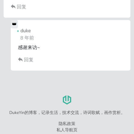
回复
duke
8 年前
感谢来访~
回复
DukeYin的博客，记录生活，技术交流，诗词歌赋，画作赏析。
隐私政策
私人导航页